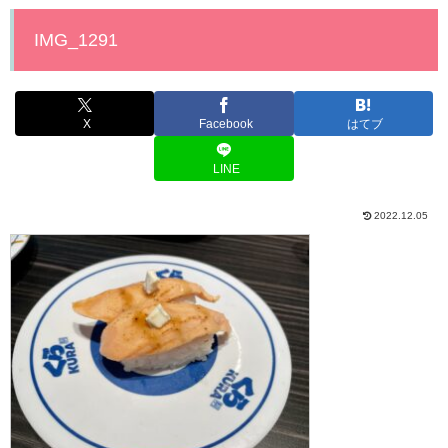
IMG_1291
X
Facebook
はてブ
LINE
2022.12.05