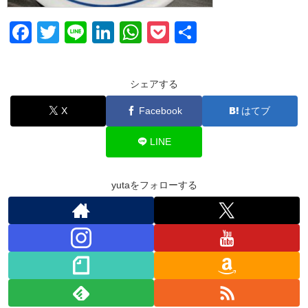
F
T
Li
Li
W
P
共
a
wi
n
n
h
o
有
c
tt
e
k
at
ck
シェアする
e
er
e
s
et
X
Facebook
はてブ
b
dI
A
o
n
p
LINE
o
p
k
yutaをフォローする