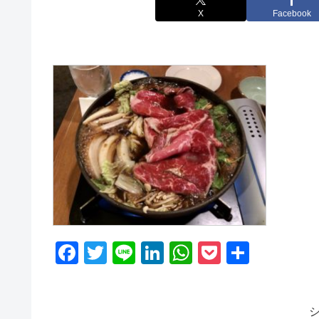
X
Facebook
F
T
Li
Li
W
P
共
a
wi
n
n
h
o
有
c
tt
e
k
at
ck