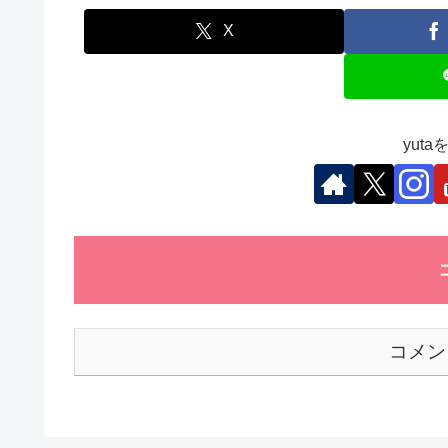
e
er
e
s
et
b
dI
A
X
o
n
p
o
p
k
yut
コメン