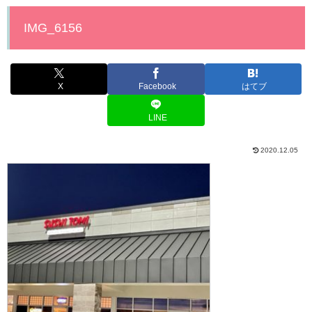
IMG_6156
X
Facebook
はてブ
LINE
2020.12.05