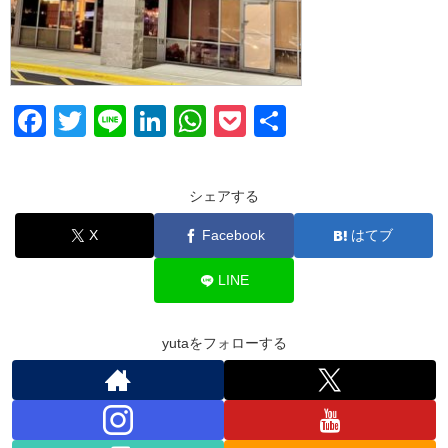
F
T
Li
Li
W
P
共
a
wi
n
n
h
o
有
c
tt
e
k
at
ck
シェアする
e
er
e
s
et
X
Facebook
はてブ
b
dI
A
o
n
p
LINE
o
p
k
yutaをフォローする