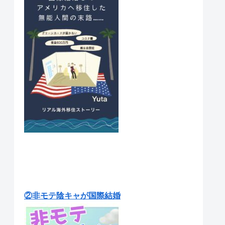
②非モテ陰キャが国際結婚