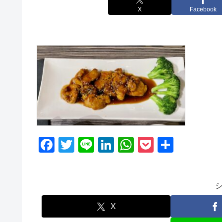
X
Facebook
F
T
Li
Li
W
P
共
a
wi
n
n
h
o
有
c
tt
e
k
at
ck
e
er
e
s
et
b
dI
A
X