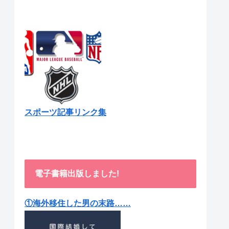
スポーツ記事リンク集
電子書籍出版しました!
①海外移住した男の末路……