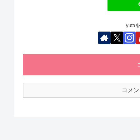
o
n
p
o
p
k
yut
コメン