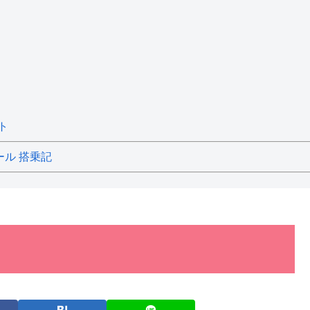
ト
ール 搭乗記