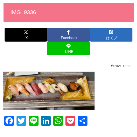
IMG_9336
X
Facebook
はてブ
LINE
2021.12.17
F
T
Li
Li
W
P
共
a
wi
n
n
h
o
有