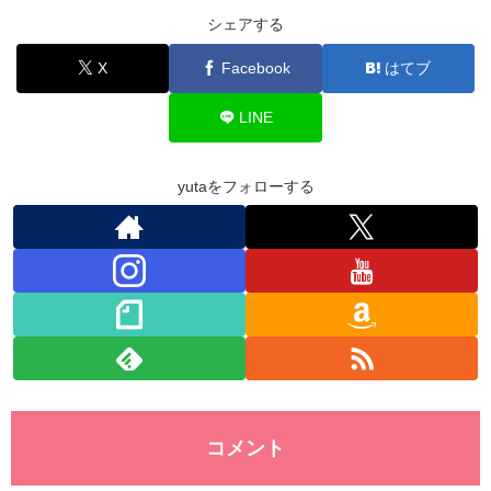
c
tt
e
k
at
ck
シェアする
e
er
e
s
et
X
Facebook
はてブ
b
dI
A
o
n
p
LINE
o
p
k
yutaをフォローする
コメント