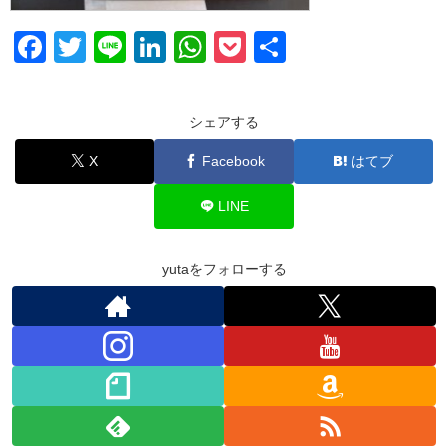
F
T
Li
Li
W
P
共
a
wi
n
n
h
o
有
c
tt
e
k
at
ck
シェアする
e
er
e
s
et
X
Facebook
はてブ
b
dI
A
o
n
p
LINE
o
p
k
yutaをフォローする