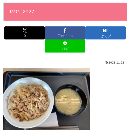
IMG_2027
X
Facebook
はてブ
LINE
2023.11.22