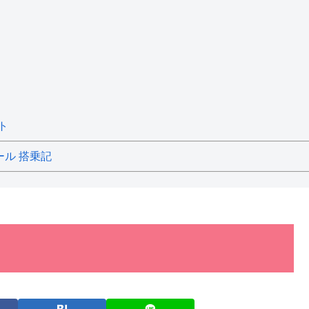
ト
ール 搭乗記