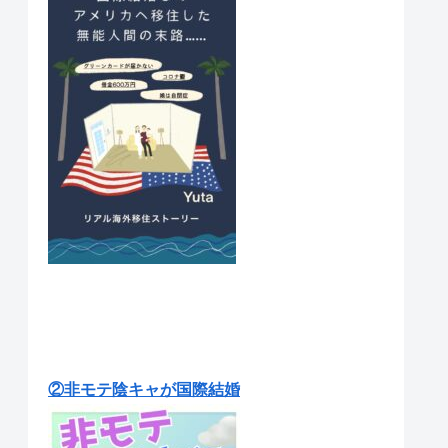
②非モテ陰キャが国際結婚