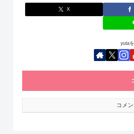
e
er
e
s
et
b
dI
A
X
o
n
p
o
p
k
yut
コメン