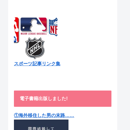
スポーツ記事リンク集
電子書籍出版しました!
①海外移住した男の末路……