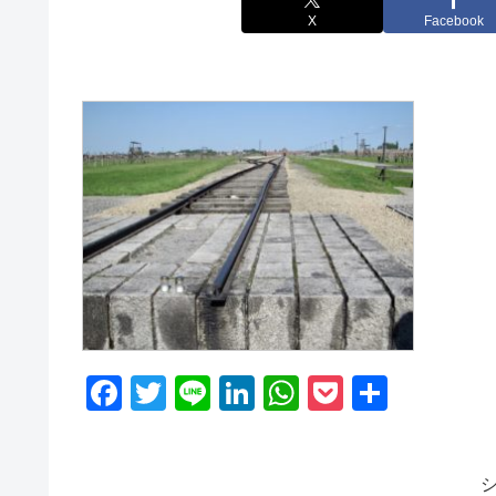
X
Facebook
F
T
Li
Li
W
P
共
a
wi
n
n
h
o
有
c
tt
e
k
at
ck