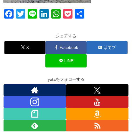
F
T
Li
Li
W
P
共
a
wi
n
n
h
o
有
c
tt
e
k
at
ck
シェアする
e
er
e
s
et
X
Facebook
はてブ
b
dI
A
o
n
p
LINE
o
p
k
yutaをフォローする