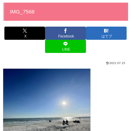
IMG_7568
X
Facebook
はてブ
LINE
2021.07.15