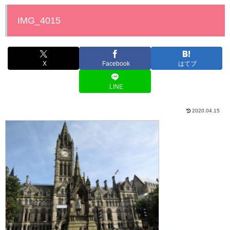
IMG_4015
X
Facebook
はてブ
LINE
2020.04.15