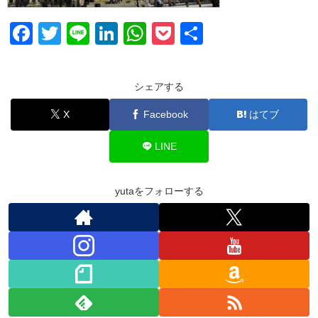
F
T
Li
Li
W
P
共
a
wi
n
n
h
o
有
c
tt
e
k
at
ck
シェアする
e
er
e
s
et
X
Facebook
はてブ
b
dI
A
o
n
p
LINE
o
p
k
yutaをフォローする