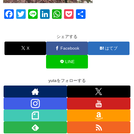
F
T
Li
Li
W
P
共
a
wi
n
n
h
o
有
c
tt
e
k
at
ck
シェアする
e
er
e
s
et
X
Facebook
はてブ
b
dI
A
o
n
p
LINE
o
p
k
yutaをフォローする