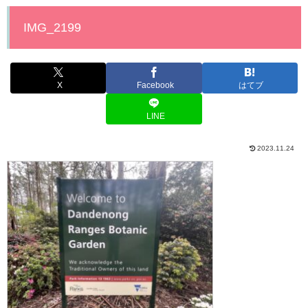
IMG_2199
X
Facebook
はてブ
LINE
2023.11.24