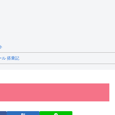
ト
ール 搭乗記