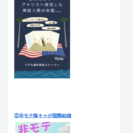
②非モテ陰キャが国際結婚