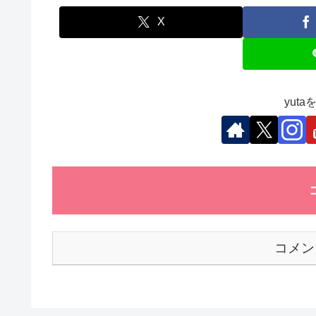
e
er
e
s
et
b
dI
A
X
o
n
p
o
p
k
yut
コメン