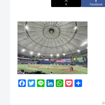
X
Facebook
F
T
Li
Li
W
P
共
a
wi
n
n
h
o
有
c
tt
e
k
at
ck