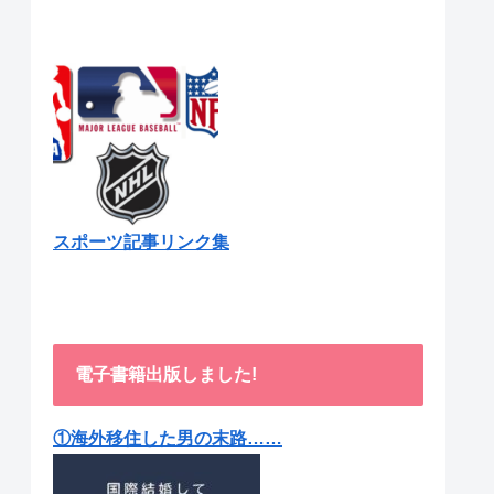
スポーツ記事リンク集
電子書籍出版しました!
①海外移住した男の末路……