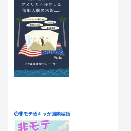
②非モテ陰キャが国際結婚