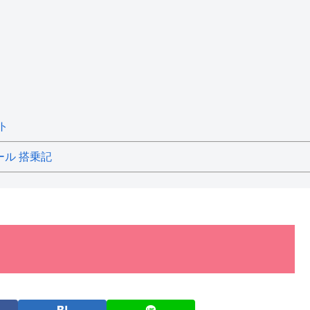
ト
ール 搭乗記