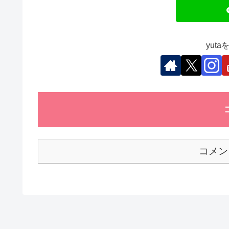
o
n
p
o
p
k
yut
コメン