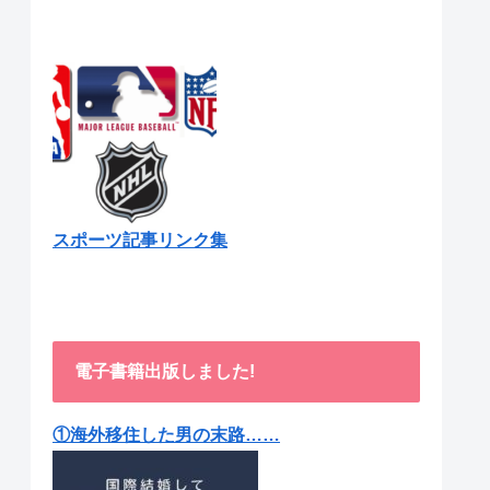
スポーツ記事リンク集
電子書籍出版しました!
①海外移住した男の末路……