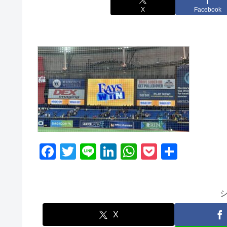
X
Facebook
F
T
Li
Li
W
P
共
a
wi
n
n
h
o
有
c
tt
e
k
at
ck
e
er
e
s
et
b
dI
A
X