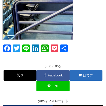
F
T
Li
Li
W
P
共
a
wi
n
n
h
o
有
c
tt
e
k
at
ck
シェアする
e
er
e
s
et
X
Facebook
はてブ
b
dI
A
o
n
p
LINE
o
p
k
yutaをフォローする