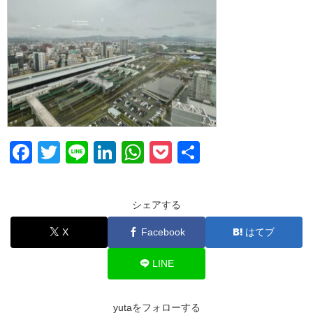
F
T
Li
Li
W
P
共
a
wi
n
n
h
o
有
c
tt
e
k
at
ck
シェアする
e
er
e
s
et
X
Facebook
はてブ
b
dI
A
o
n
p
LINE
o
p
k
yutaをフォローする