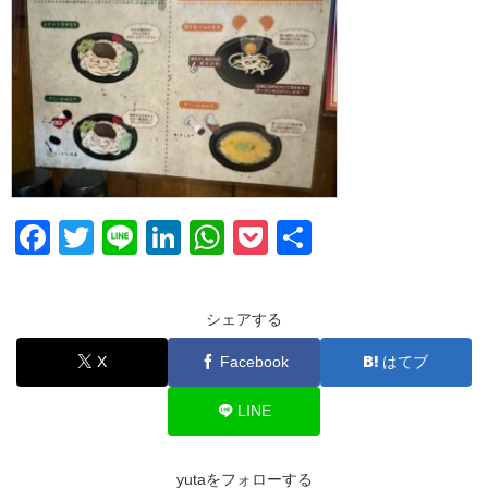
F
T
Li
Li
W
P
共
a
wi
n
n
h
o
有
c
tt
e
k
at
ck
シェアする
e
er
e
s
et
X
Facebook
はてブ
b
dI
A
o
n
p
LINE
o
p
k
yutaをフォローする