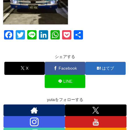
F
T
Li
Li
W
P
共
a
wi
n
n
h
o
有
c
tt
e
k
at
ck
シェアする
e
er
e
s
et
X
Facebook
はてブ
b
dI
A
o
n
p
LINE
o
p
k
yutaをフォローする