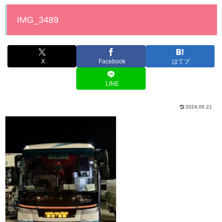
IMG_3489
X
Facebook
はてブ
LINE
2024.06.21