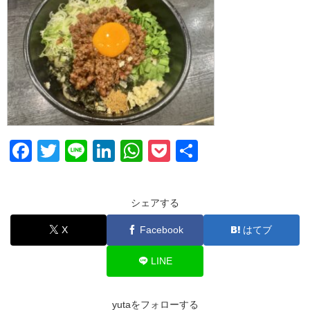
F
T
Li
Li
W
P
共
a
wi
n
n
h
o
有
c
tt
e
k
at
ck
シェアする
e
er
e
s
et
X
Facebook
はてブ
b
dI
A
o
n
p
LINE
o
p
k
yutaをフォローする