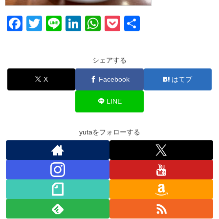
F
T
Li
Li
W
P
共
a
wi
n
n
h
o
有
c
tt
e
k
at
ck
シェアする
e
er
e
s
et
X
Facebook
はてブ
b
dI
A
o
n
p
LINE
o
p
k
yutaをフォローする