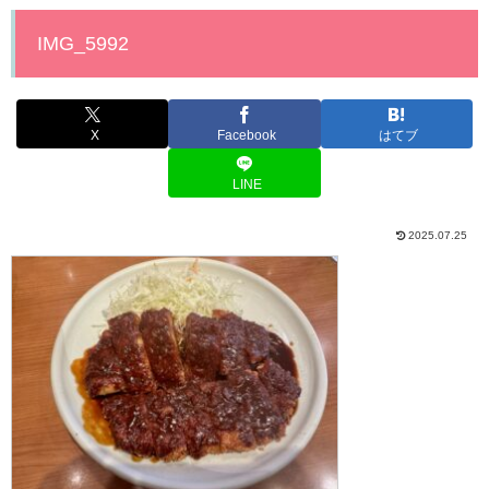
IMG_5992
X
Facebook
はてブ
LINE
2025.07.25