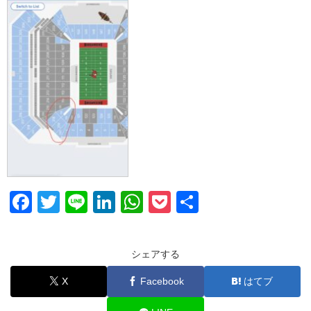
F
T
Li
Li
W
P
共
a
wi
n
n
h
o
有
c
tt
e
k
at
ck
シェアする
e
er
e
s
et
X
Facebook
はてブ
b
dI
A