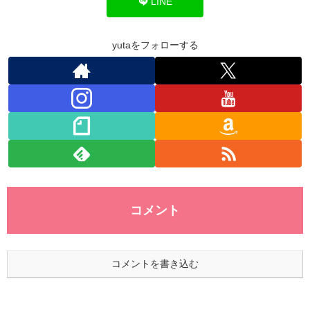
o
n
p
LINE
o
p
k
yutaをフォローする
コメント
コメントを書き込む