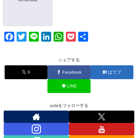
F
T
Li
Li
W
P
共
a
wi
n
n
h
o
有
c
tt
e
k
at
ck
シェアする
e
er
e
s
et
X
Facebook
はてブ
b
dI
A
o
n
p
LINE
o
p
k
yutaをフォローする