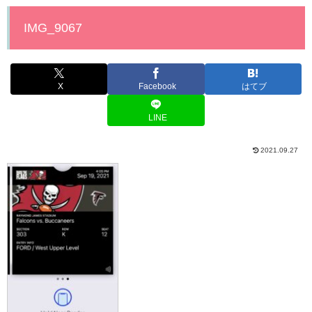
IMG_9067
X
Facebook
はてブ
LINE
2021.09.27