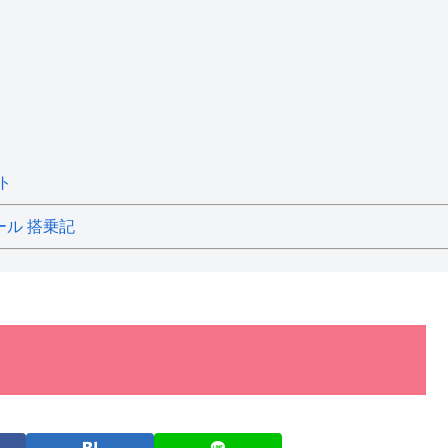
ト
ール 搭乗記