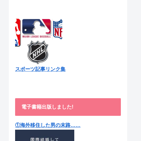
スポーツ記事リンク集
電子書籍出版しました!
①海外移住した男の末路……