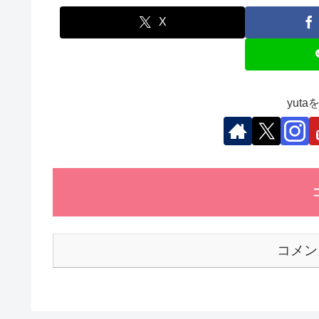
e
er
e
s
et
b
dI
A
X
o
n
p
o
p
k
yut
コメン