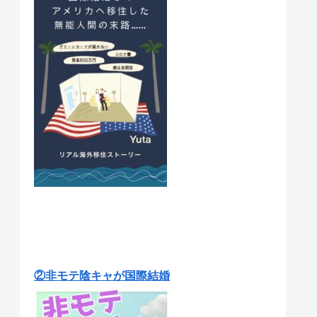
②非モテ陰キャが国際結婚