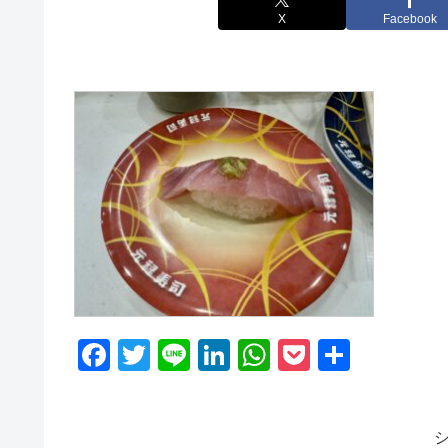
X
Facebook
F
T
Li
Li
W
P
共
a
wi
n
n
h
o
有
c
tt
e
k
at
ck