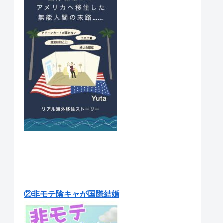
②非モテ陰キャが国際結婚