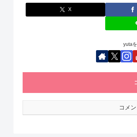
e
er
e
s
et
b
dI
A
X
o
n
p
o
p
k
yut
コメン