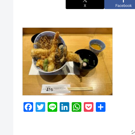
X
Facebook
F
T
Li
Li
W
P
共
a
wi
n
n
h
o
有
c
tt
e
k
at
ck