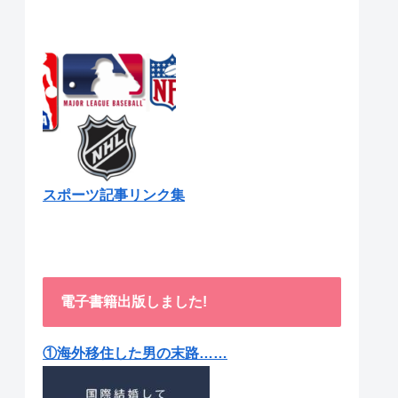
スポーツ記事リンク集
電子書籍出版しました!
①海外移住した男の末路……