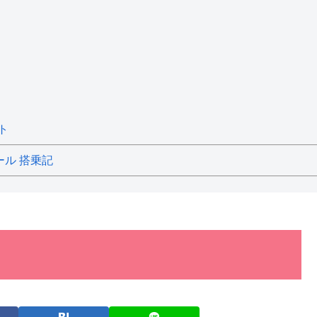
ト
ール 搭乗記