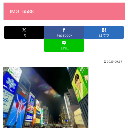
IMG_6588
X
Facebook
はてブ
LINE
2025.09.17