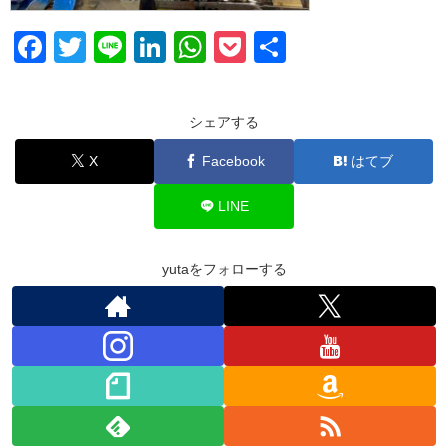
F
T
Li
Li
W
P
共
a
wi
n
n
h
o
有
c
tt
e
k
at
ck
シェアする
e
er
e
s
et
X
Facebook
はてブ
b
dI
A
o
n
p
LINE
o
p
k
yutaをフォローする