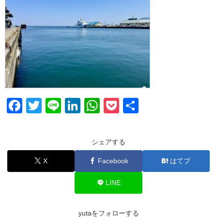
F
T
Li
Li
W
P
共
a
wi
n
n
h
o
有
c
tt
e
k
at
ck
シェアする
e
er
e
s
et
X
Facebook
はてブ
b
dI
A
o
n
p
LINE
o
p
k
yutaをフォローする