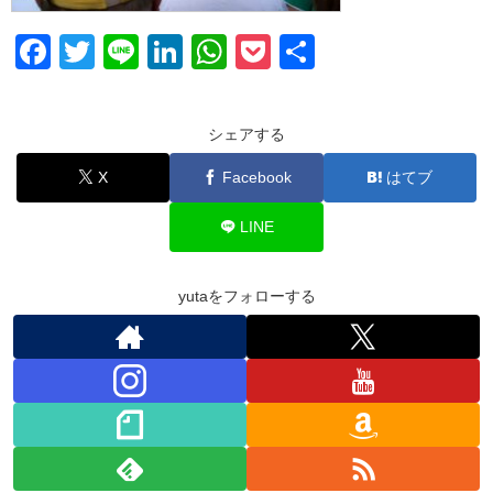
F
T
Li
Li
W
P
共
a
wi
n
n
h
o
有
c
tt
e
k
at
ck
シェアする
e
er
e
s
et
X
Facebook
はてブ
b
dI
A
o
n
p
LINE
o
p
k
yutaをフォローする