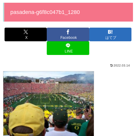
pasadena-g6f8c047b1_1280
X
Facebook
はてブ
LINE
2022.03.14