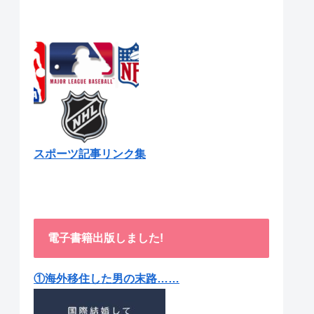
スポーツ記事リンク集
電子書籍出版しました!
①海外移住した男の末路……