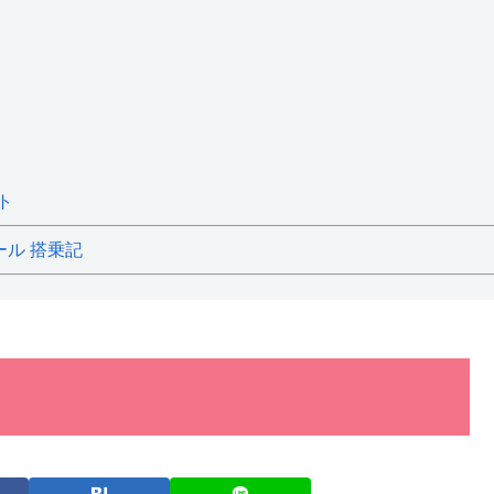
ト
ール 搭乗記