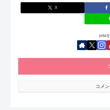
e
er
e
s
et
b
dI
A
X
o
n
p
o
p
k
yut
コメン