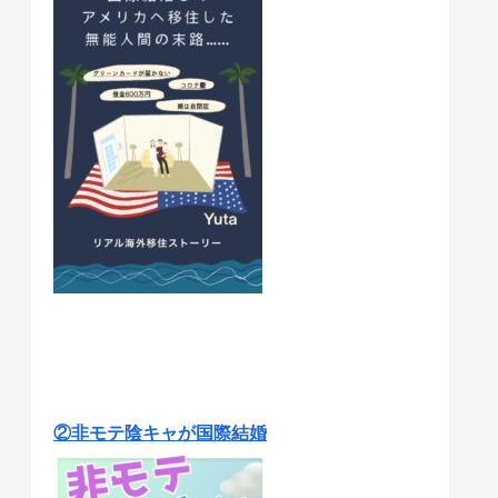
②非モテ陰キャが国際結婚