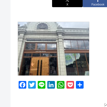
X
Facebook
F
T
Li
Li
W
P
共
a
wi
n
n
h
o
有
c
tt
e
k
at
ck