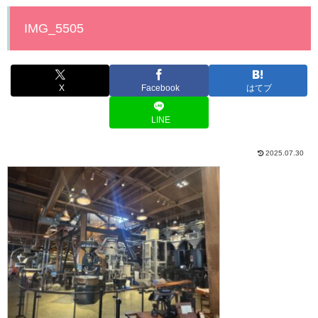
IMG_5505
X
Facebook
はてブ
LINE
2025.07.30