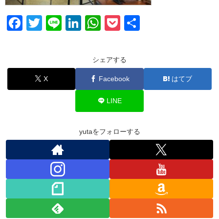
F
T
Li
Li
W
P
共
a
wi
n
n
h
o
有
c
tt
e
k
at
ck
シェアする
e
er
e
s
et
X
Facebook
はてブ
b
dI
A
o
n
p
LINE
o
p
k
yutaをフォローする