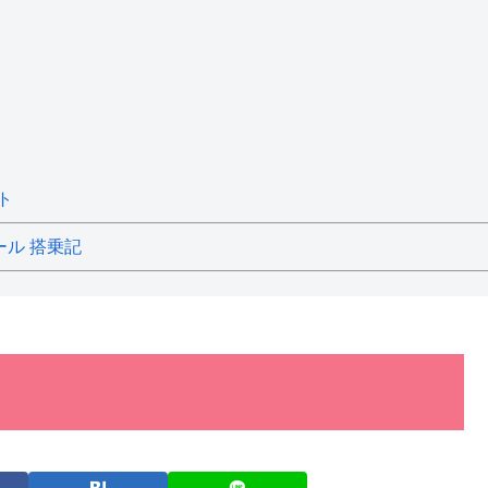
ト
ール 搭乗記