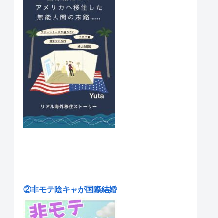
②非モテ陰キャが国際結婚