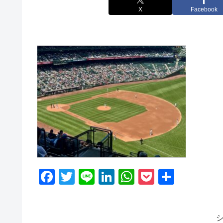
X
Facebook
F
T
Li
Li
W
P
共
a
wi
n
n
h
o
有
c
tt
e
k
at
ck