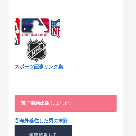
スポーツ記事リンク集
電子書籍出版しました!
①海外移住した男の末路……