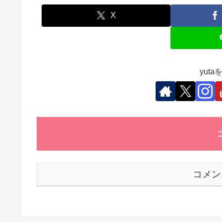
e
er
e
s
et
b
dI
A
X
o
n
p
o
p
k
yut
コメン