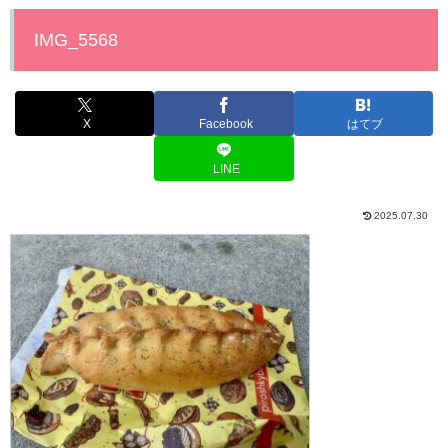
IMG_5568
X
Facebook
はてブ
LINE
2025.07.30