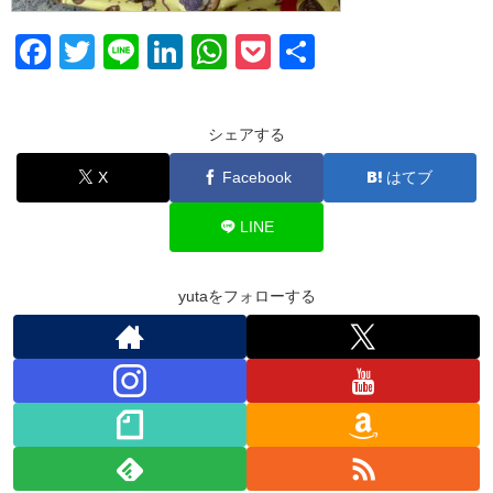
F
T
Li
Li
W
P
共
a
wi
n
n
h
o
有
c
tt
e
k
at
ck
シェアする
e
er
e
s
et
X
Facebook
はてブ
b
dI
A
o
n
p
LINE
o
p
k
yutaをフォローする