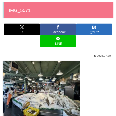
IMG_5571
X
Facebook
はてブ
LINE
2025.07.30