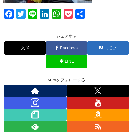
F
T
Li
Li
W
P
共
a
wi
n
n
h
o
有
c
tt
e
k
at
ck
シェアする
e
er
e
s
et
X
Facebook
はてブ
b
dI
A
o
n
p
LINE
o
p
k
yutaをフォローする