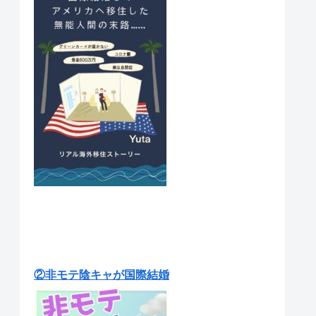
②非モテ陰キャが国際結婚