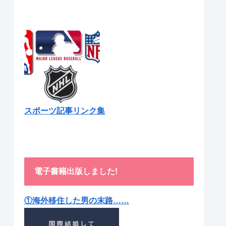
スポーツ記事リンク集
電子書籍出版しました!
①海外移住した男の末路……