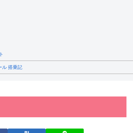
ト
ール 搭乗記