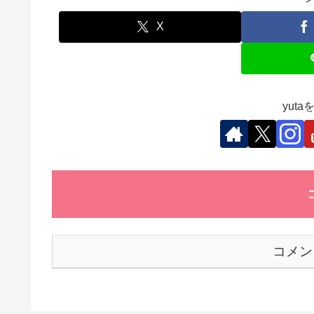
e
er
e
s
et
b
dI
A
X
o
n
p
o
p
k
yut
コメン