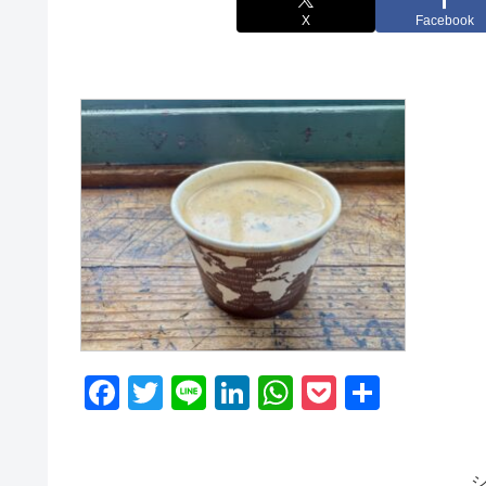
X
Facebook
F
T
Li
Li
W
P
共
a
wi
n
n
h
o
有
c
tt
e
k
at
ck