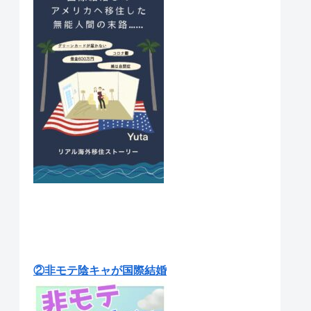
②非モテ陰キャが国際結婚