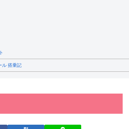
ト
ール 搭乗記