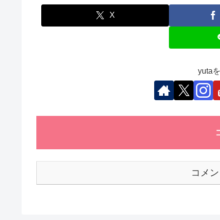
e
er
e
s
et
b
dI
A
X
o
n
p
o
p
k
yut
コメン