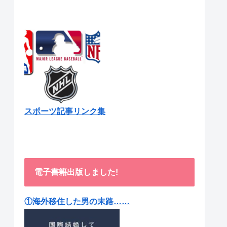
スポーツ記事リンク集
電子書籍出版しました!
①海外移住した男の末路……