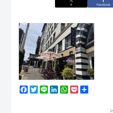
X
Facebook
F
T
Li
Li
W
P
共
a
wi
n
n
h
o
有
c
tt
e
k
at
ck