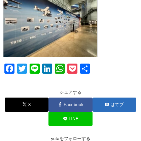
F
T
Li
Li
W
P
共
a
wi
n
n
h
o
有
c
tt
e
k
at
ck
シェアする
e
er
e
s
et
X
Facebook
はてブ
b
dI
A
o
n
p
LINE
o
p
k
yutaをフォローする