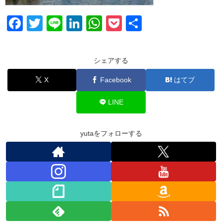
F
T
Li
Li
W
P
共
a
wi
n
n
h
o
有
c
tt
e
k
at
ck
シェアする
e
er
e
s
et
X
Facebook
はてブ
b
dI
A
o
n
p
LINE
o
p
k
yutaをフォローする