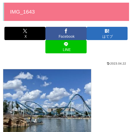
IMG_1643
X
Facebook
はてブ
LINE
2023.04.22