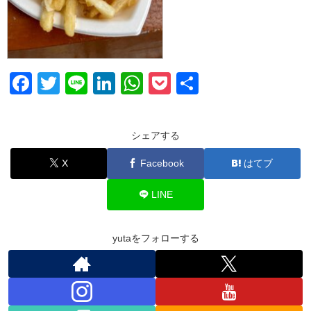
F
T
Li
Li
W
P
共
a
wi
n
n
h
o
有
c
tt
e
k
at
ck
シェアする
e
er
e
s
et
X
Facebook
はてブ
b
dI
A
o
n
p
LINE
o
p
k
yutaをフォローする