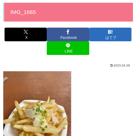
IMG_1665
X
Facebook
はてブ
LINE
2023.04.29