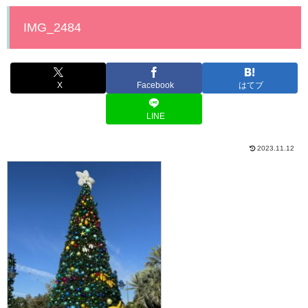
IMG_2484
X
Facebook
はてブ
LINE
2023.11.12