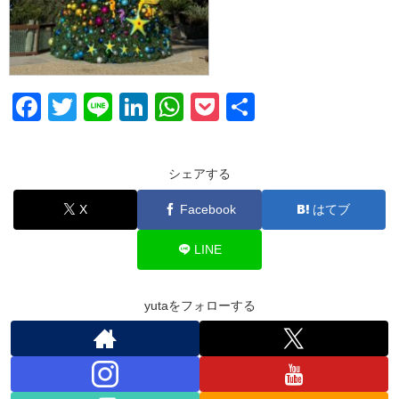
F
T
Li
Li
W
P
共
a
wi
n
n
h
o
有
c
tt
e
k
at
ck
シェアする
e
er
e
s
et
X
Facebook
はてブ
b
dI
A
o
n
p
LINE
o
p
k
yutaをフォローする