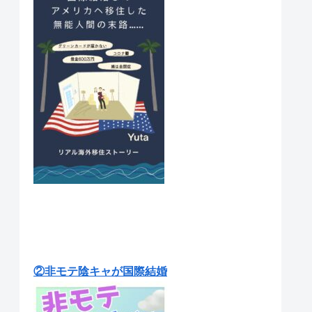
②非モテ陰キャが国際結婚