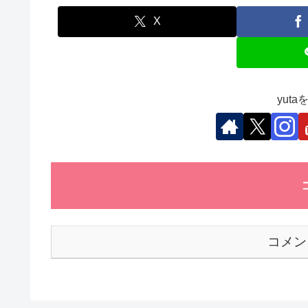
e
er
e
s
et
b
dI
A
X
o
n
p
o
p
k
yut
コメン