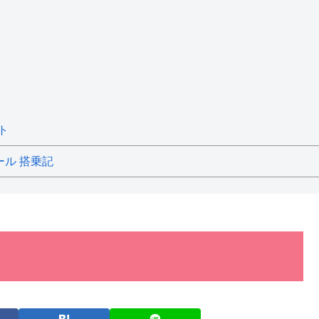
ト
ール 搭乗記