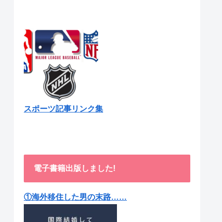
スポーツ記事リンク集
電子書籍出版しました!
①海外移住した男の末路……