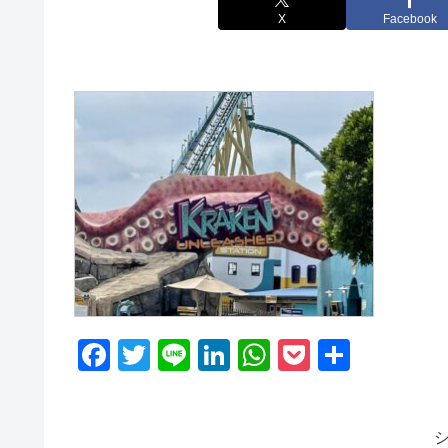
X
Facebook
F
T
Li
Li
W
P
共
a
wi
n
n
h
o
有
c
tt
e
k
at
ck