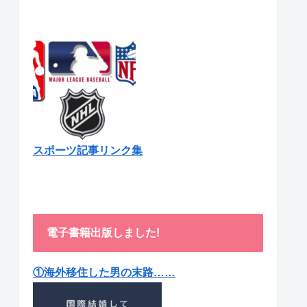
スポーツ記事リンク集
電子書籍出版しました!
①海外移住した男の末路……