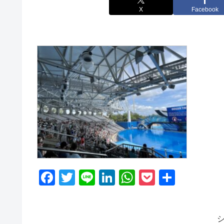
X
Facebook
F
T
Li
Li
W
P
共
a
wi
n
n
h
o
有
c
tt
e
k
at
ck