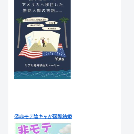
②非モテ陰キャが国際結婚