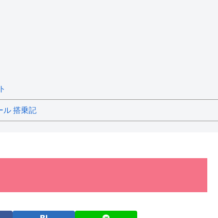
ト
ール 搭乗記