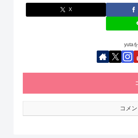
e
er
e
s
et
b
dI
A
X
o
n
p
o
p
k
yut
コメン