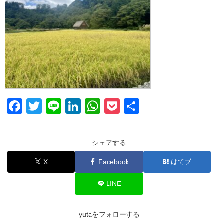
F
T
Li
Li
W
P
共
a
wi
n
n
h
o
有
c
tt
e
k
at
ck
シェアする
e
er
e
s
et
X
Facebook
はてブ
b
dI
A
o
n
p
LINE
o
p
k
yutaをフォローする