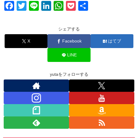
F
T
Li
Li
W
P
共
a
wi
n
n
h
o
有
c
tt
e
k
at
ck
シェアする
e
er
e
s
et
X
Facebook
はてブ
b
dI
A
o
n
p
LINE
o
p
k
yutaをフォローする