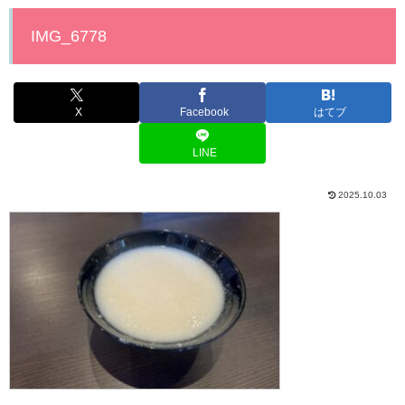
IMG_6778
X
Facebook
はてブ
LINE
2025.10.03