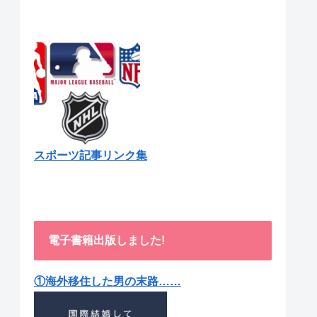
スポーツ記事リンク集
電子書籍出版しました!
①海外移住した男の末路……