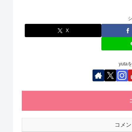
a
wi
n
n
h
o
有
c
tt
e
k
at
ck
e
er
e
s
et
b
dI
A
X
o
n
p
o
p
k
yut
コメン