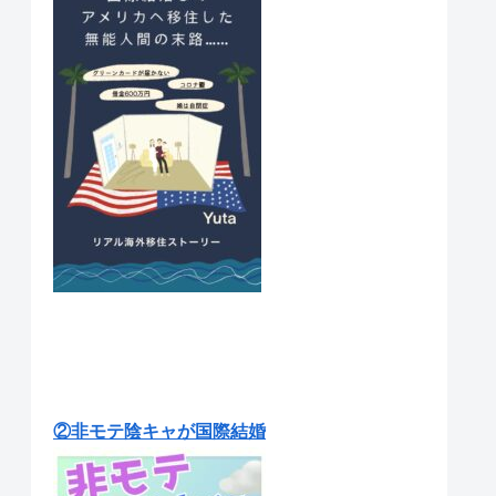
②非モテ陰キャが国際結婚