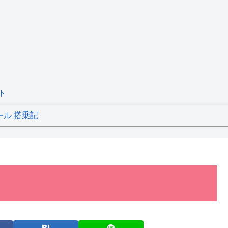
ト
ール 搭乗記