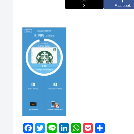
X
Facebook
F
T
Li
Li
W
P
共