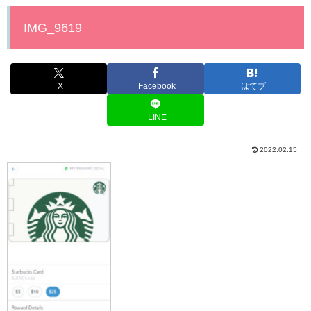
IMG_9619
X
Facebook
はてブ
LINE
2022.02.15