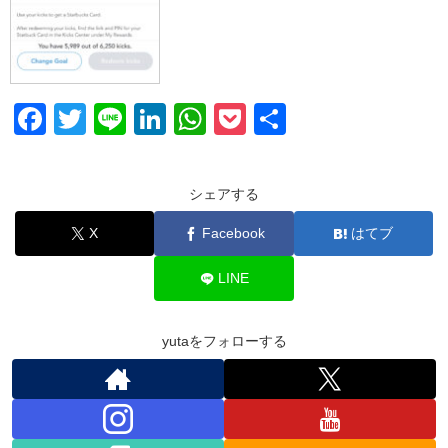
F
T
Li
Li
W
P
共
a
wi
n
n
h
o
有
c
tt
e
k
at
ck
シェアする
e
er
e
s
et
X
Facebook
はてブ
b
dI
A
o
n
p
LINE
o
p
k
yutaをフォローする