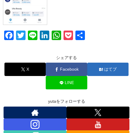
F
T
Li
Li
W
P
共
a
wi
n
n
h
o
有
c
tt
e
k
at
ck
シェアする
e
er
e
s
et
X
Facebook
はてブ
b
dI
A
o
n
p
LINE
o
p
k
yutaをフォローする