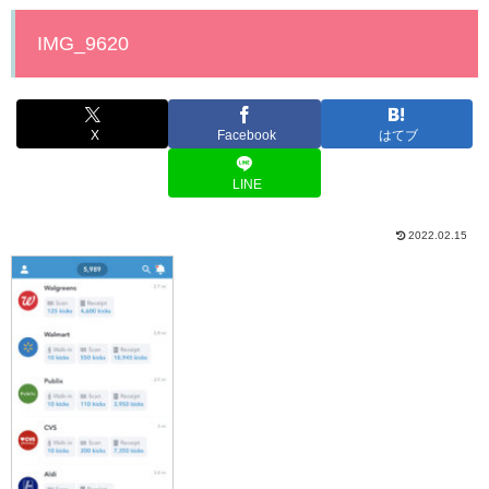
IMG_9620
X
Facebook
はてブ
LINE
2022.02.15