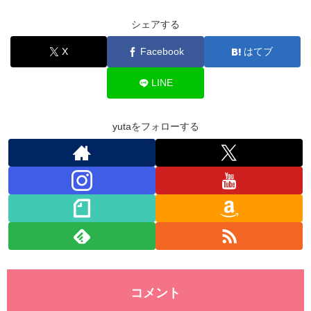
c
tt
e
k
at
ck
シェアする
e
er
e
s
et
X
Facebook
はてブ
b
dI
A
o
n
p
LINE
o
p
k
yutaをフォローする
コメント