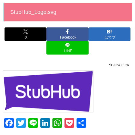
StubHub_Logo.svg
X
Facebook
はてブ
LINE
2024.08.26
F
T
Li
Li
W
P
共
a
wi
n
n
h
o
有