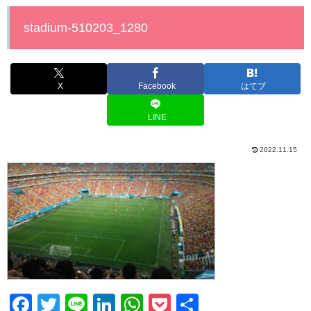
stadium-510203_1280
X
Facebook
はてブ
LINE
2022.11.15
F
T
Li
Li
W
P
共