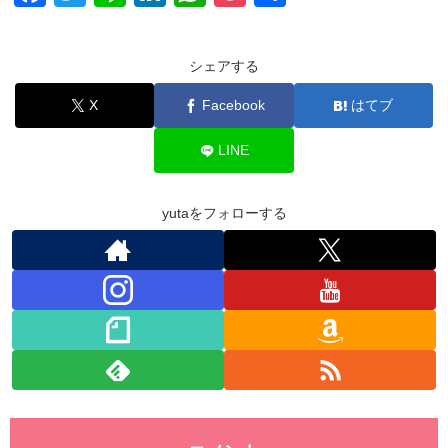
a
wi
n
n
h
o
有
c
tt
e
k
at
ck
シェアする
e
er
e
s
et
X
Facebook
はてブ
b
dI
A
o
n
p
LINE
o
p
k
yutaをフォローする