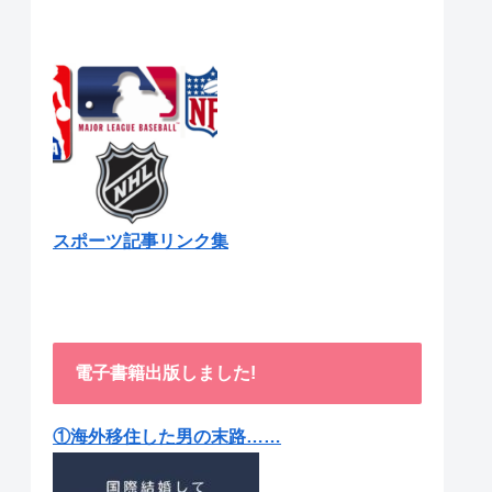
スポーツ記事リンク集
電子書籍出版しました!
①海外移住した男の末路……