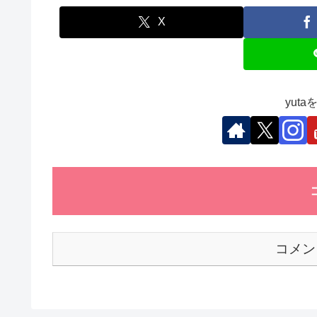
e
er
e
s
et
b
dI
A
X
o
n
p
o
p
k
yut
コメン