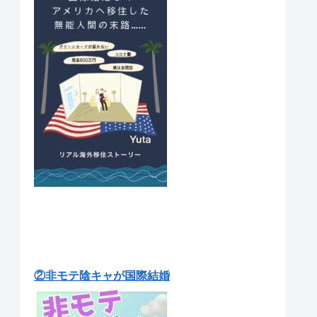
②非モテ陰キャが国際結婚