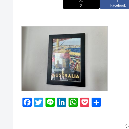
X
Facebook
F
T
Li
Li
W
P
共
a
wi
n
n
h
o
有
c
tt
e
k
at
ck