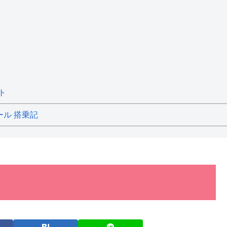
ト
ール 搭乗記