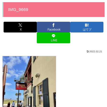
IMG_9669
X
Facebook
はてブ
LINE
2022.02.21