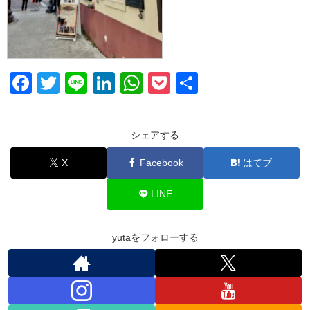
F
T
Li
Li
W
P
共
a
wi
n
n
h
o
有
c
tt
e
k
at
ck
シェアする
e
er
e
s
et
X
Facebook
はてブ
b
dI
A
o
n
p
LINE
o
p
k
yutaをフォローする