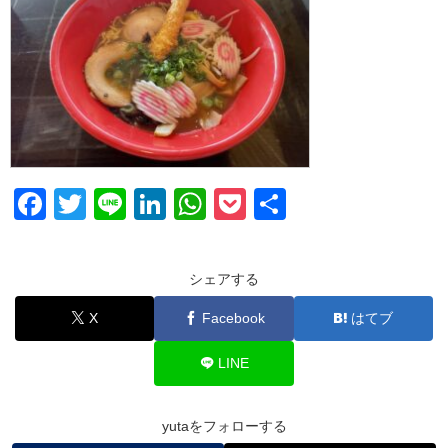
F
T
Li
Li
W
P
共
a
wi
n
n
h
o
有
c
tt
e
k
at
ck
シェアする
e
er
e
s
et
X
Facebook
はてブ
b
dI
A
o
n
p
LINE
o
p
k
yutaをフォローする