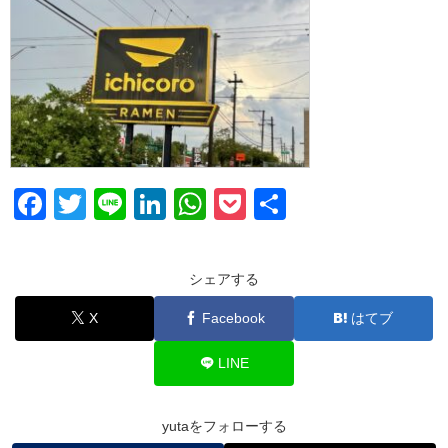
F
T
Li
Li
W
P
共
a
wi
n
n
h
o
有
c
tt
e
k
at
ck
シェアする
e
er
e
s
et
X
Facebook
はてブ
b
dI
A
o
n
p
LINE
o
p
k
yutaをフォローする