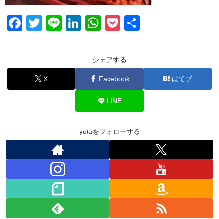
F
T
Li
Li
W
P
共
a
wi
n
n
h
o
有
c
tt
e
k
at
ck
シェアする
e
er
e
s
et
X
Facebook
はてブ
b
dI
A
o
n
p
LINE
o
p
k
yutaをフォローする