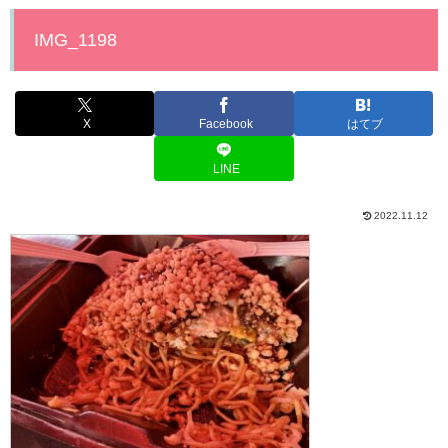
IMG_1198
X
Facebook
はてブ
LINE
2022.11.12